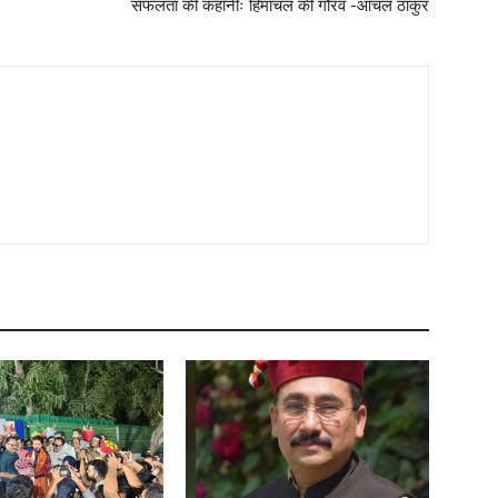
सफलता की कहानीः हिमाचल की गौरव -आंचल ठाकुर