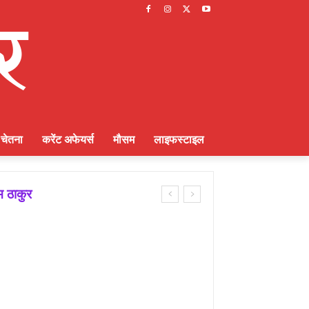
चेतना
करेंट अफेयर्स
मौसम
लाइफस्टाइल
ायक भूमिका : राकेश