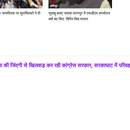
हमीरपुर
े जन्मदिवस पर शुभचिंतकों ने दी
सुक्खू बताए जसवां-परागपुर में एसडीएम कार्यालय
क्यों बंद किए: विपिन सिंह परमार