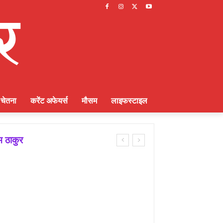
चेतना
करेंट अफेयर्स
मौसम
लाइफस्टाइल
म ठाकुर