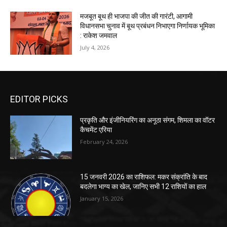
मजबूत बूथ ही भाजपा की जीत की गारंटी, आगामी
विधानसभा चुनाव में बूथ प्रबंधन निभाएगा निर्णायक भूमिका
: राकेश जमवाल
July 4, 2026
EDITOR PICKS
प्रकृति और इंजीनियरिंग का अनूठा संगम, शिमला का वॉटर
कैचमेंट एरिया
February 24, 2026
15 जनवरी 2026 का राशिफल: मकर संक्रांति के बाद
बदलेगा भाग्य का खेल, जानिए सभी 12 राशियों का हाल
January 15, 2026