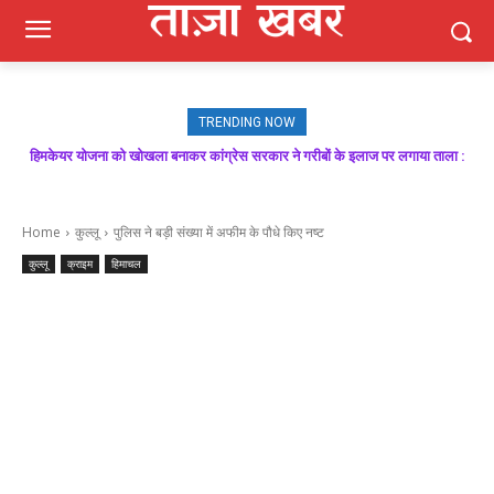
TRENDING NOW
हिमकेयर योजना को खोखला बनाकर कांग्रेस सरकार ने गरीबों के इलाज पर लगाया ताला :
मजबूत बूथ ही भाजपा की जीत की गारंटी, आगामी विधानसभा चुनाव में बूथ प्रबंधन निभाएगा
निर्णायक भूमिका : राकेश जमवाल
बिक्रम ठाकुर
Home
कुल्लू
पुलिस ने बड़ी संख्या में अफीम के पौधे किए नष्ट
कुल्लू
क्राइम
हिमाचल