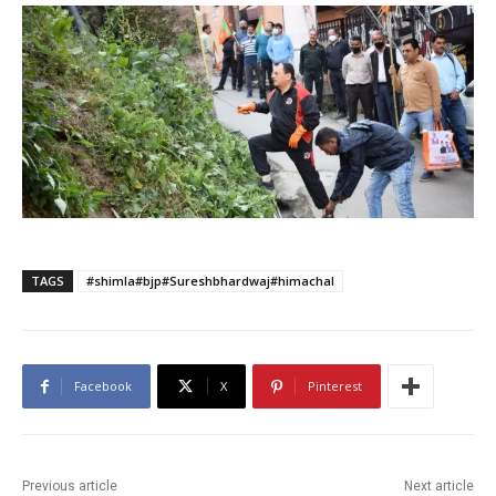
TAGS
#shimla#bjp#Sureshbhardwaj#himachal
Facebook
X
Pinterest
Previous article
Next article