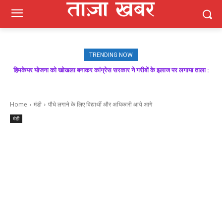
TRENDING NOW
हिमकेयर योजना को खोखला बनाकर कांग्रेस सरकार ने गरीबों के इलाज पर लगाया ताला :
मजबूत बूथ ही भाजपा की जीत की गारंटी, आगामी विधानसभा चुनाव में बूथ प्रबंधन निभाएगा
निर्णायक भूमिका : राकेश जमवाल
बिक्रम ठाकुर
Home
मंडी
पौधे लगाने के लिए विद्यार्थी और अधिकारी आये आगे
मंडी