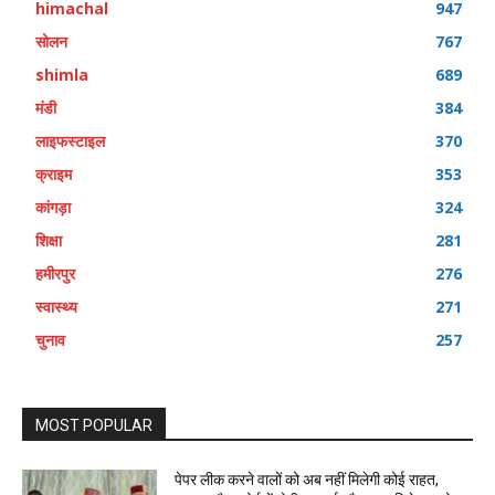
himachal
947
सोलन
767
shimla
689
मंडी
384
लाइफस्टाइल
370
क्राइम
353
कांगड़ा
324
शिक्षा
281
हमीरपुर
276
स्वास्थ्य
271
चुनाव
257
MOST POPULAR
पेपर लीक करने वालों को अब नहीं मिलेगी कोई राहत,