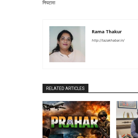
निपटारा
Rama Thakur
http://tazakhabar.in/
RELATED ARTICLES