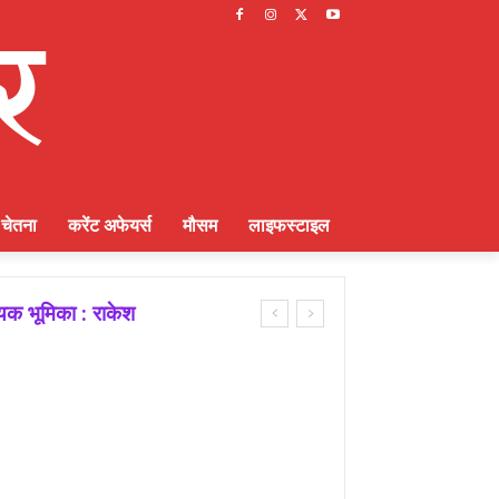
चेतना
करेंट अफेयर्स
मौसम
लाइफस्टाइल
ायक भूमिका : राकेश