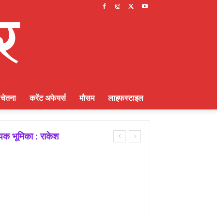
चेतना
करेंट अफेयर्स
मौसम
लाइफस्टाइल
ायक भूमिका : राकेश