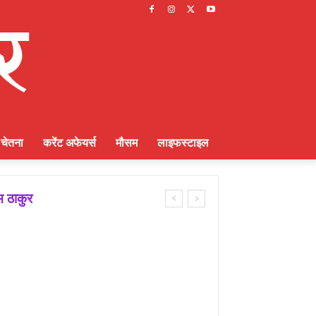
चेतना
करेंट अफेयर्स
मौसम
लाइफस्टाइल
म ठाकुर