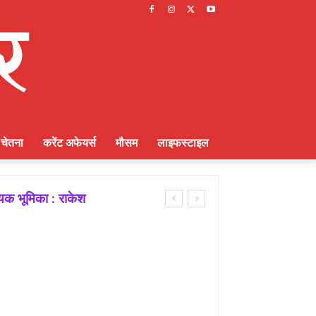
चेतना
करेंट अफेयर्स
मौसम
लाइफस्टाइल
ायक भूमिका : राकेश