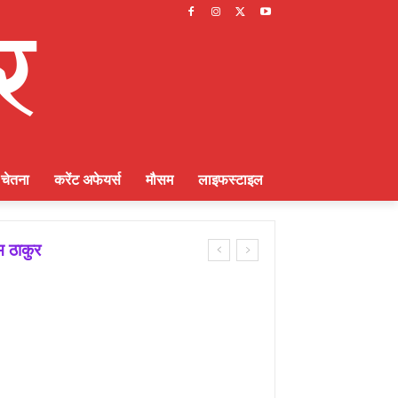
चेतना
करेंट अफेयर्स
मौसम
लाइफस्टाइल
म ठाकुर