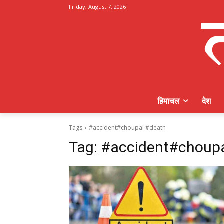
Friday, August 7, 2026
हिमाचल
देश
Tags
#accident#choupal #death
Tag:
#accident#choupa