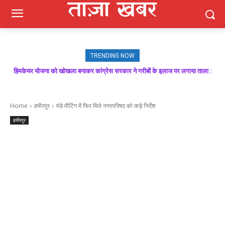
TRENDING NOW
हिमकेयर योजना को खोखला बनाकर कांग्रेस सरकार ने गरीबों के इलाज पर लगाया ताला :
मजबूत बूथ ही भाजपा की जीत की गारंटी, आगामी विधानसभा चुनाव में बूथ प्रबंधन निभाएगा
निर्णायक भूमिका : राकेश जमवाल
बिक्रम ठाकुर
Home
हमीरपुर
मंडे मीटिंग में फिर मिले नगरपरिषद को कड़े निर्देश
हमीरपुर