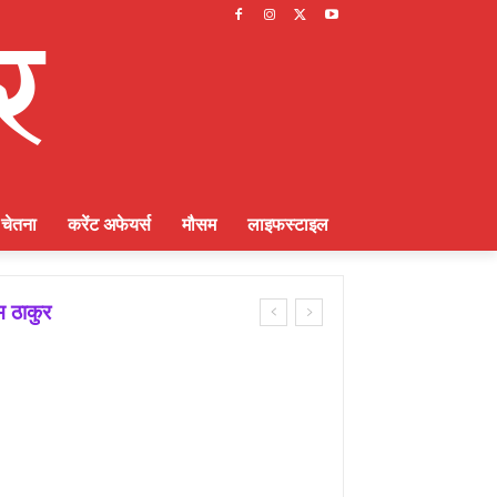
चेतना
करेंट अफेयर्स
मौसम
लाइफस्टाइल
म ठाकुर