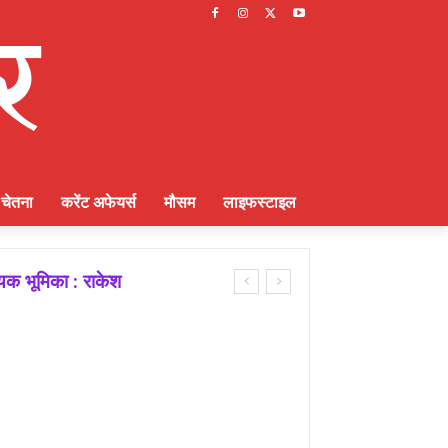
चेतना
करेंट अफेयर्स
मौसम
लाइफस्टाइल
ायक भूमिका : राकेश