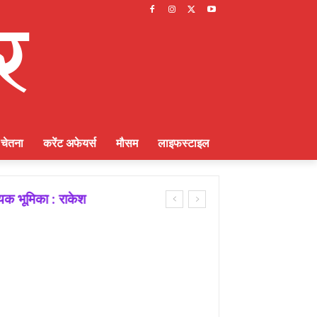
चेतना
करेंट अफेयर्स
मौसम
लाइफस्टाइल
ायक भूमिका : राकेश