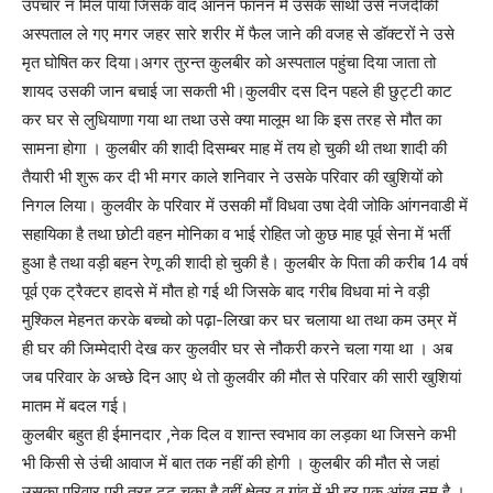
उपचार न मिल पाया जिसके वाद आनन फानन में उसके साथी उसे नजदीकी
अस्पताल ले गए मगर जहर सारे शरीर में फैल जाने की वजह से डॉक्टरों ने उसे
मृत घोषित कर दिया।अगर तुरन्त कुलबीर को अस्पताल पहुंचा दिया जाता तो
शायद उसकी जान बचाई जा सकती भी।कुलवीर दस दिन पहले ही छुट्टी काट
कर घर से लुधियाणा गया था तथा उसे क्या मालूम था कि इस तरह से मौत का
सामना होगा । कुलबीर की शादी दिसम्बर माह में तय हो चुकी थी तथा शादी की
तैयारी भी शुरू कर दी भी मगर काले शनिवार ने उसके परिवार की खुशियों को
निगल लिया। कुलवीर के परिवार में उसकी माँ विधवा उषा देवी जोकि आंगनवाडी में
सहायिका है तथा छोटी वहन मोनिका व भाई रोहित जो कुछ माह पूर्व सेना में भर्ती
हुआ है तथा वड़ी बहन रेणू की शादी हो चुकी है। कुलबीर के पिता की करीब 14 वर्ष
पूर्व एक ट्रैक्टर हादसे में मौत हो गई थी जिसके बाद गरीब विधवा मां ने वड़ी
मुश्किल मेहनत करके बच्चो को पढ़ा-लिखा कर घर चलाया था तथा कम उम्र में
ही घर की जिम्मेदारी देख कर कुलवीर घर से नौकरी करने चला गया था । अब
जब परिवार के अच्छे दिन आए थे तो कुलवीर की मौत से परिवार की सारी खुशियां
मातम में बदल गई।
कुलबीर बहुत ही ईमानदार ,नेक दिल व शान्त स्वभाव का लड़का था जिसने कभी
भी किसी से उंची आवाज में बात तक नहीं की होगी । कुलबीर की मौत से जहां
उसका परिवार पूरी तरह टुट चुका है वहीं क्षेत्र व गांव में भी हर एक आंख नम है ।