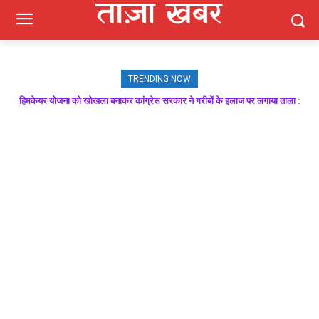
TRENDING NOW
हिमकेयर योजना को खोखला बनाकर कांग्रेस सरकार ने गरीबों के इलाज पर लगाया ताला :
मजबूत बूथ ही भाजपा की जीत की गारंटी, आगामी विधानसभा चुनाव में बूथ प्रबंधन निभाएगा
निर्णायक भूमिका : राकेश जमवाल
बिक्रम ठाकुर