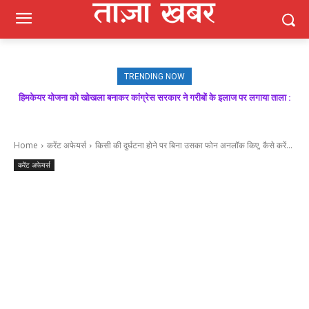
TRENDING NOW
हिमकेयर योजना को खोखला बनाकर कांग्रेस सरकार ने गरीबों के इलाज पर लगाया ताला :
मजबूत बूथ ही भाजपा की जीत की गारंटी, आगामी विधानसभा चुनाव में बूथ प्रबंधन निभाएगा
निर्णायक भूमिका : राकेश जमवाल
बिक्रम ठाकुर
Home
करेंट अफेयर्स
किसी की दुर्घटना होने पर बिना उसका फोन अनलॉक किए, कैसे करें...
करेंट अफेयर्स