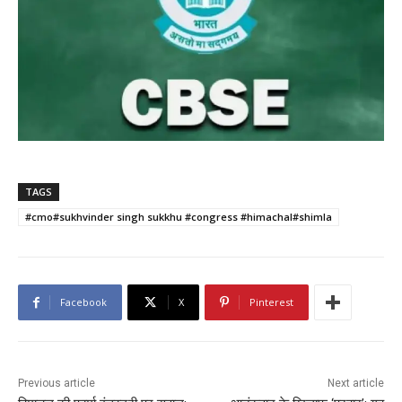
TAGS
#cmo#sukhvinder singh sukkhu #congress #himachal#shimla
Facebook
X
Pinterest
Previous article
Next article