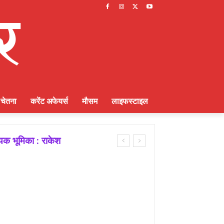
चेतना
करेंट अफेयर्स
मौसम
लाइफस्टाइल
ायक भूमिका : राकेश