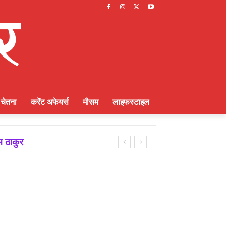
चेतना
करेंट अफेयर्स
मौसम
लाइफस्टाइल
म ठाकुर