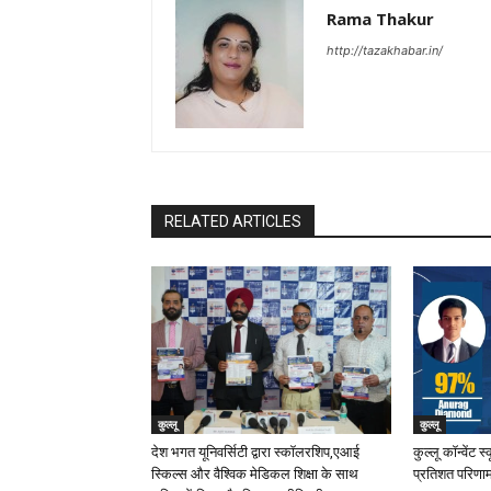
Rama Thakur
http://tazakhabar.in/
RELATED ARTICLES
कुल्लू
कुल्लू
देश भगत यूनिवर्सिटी द्वारा स्कॉलरशिप,एआई
कुल्लू कॉन्वेंट 
स्किल्स और वैश्विक मेडिकल शिक्षा के साथ
प्रतिशत परिणा