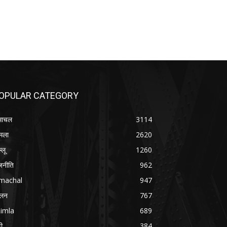
OPULAR CATEGORY
माचल
3114
मला
2620
्लू
1260
जनीति
962
imachal
947
ोलन
767
imla
689
डी
384