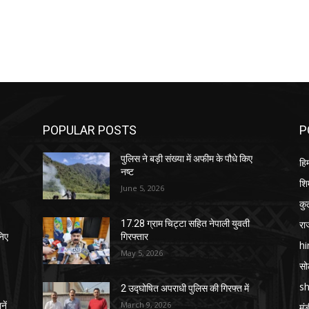
POPULAR POSTS
P
पुलिस ने बड़ी संख्या में अफीम के पौधे किए
हि
नष्ट
शि
June 5, 2026
कुल
रा
17.28 ग्राम चिट्टा सहित नेपाली युवती
निए
गिरफ्तार
h
May 5, 2026
स
sh
2 उद्घोषित अपराधी पुलिस की गिरफ्त में
March 9, 2026
नें
मं