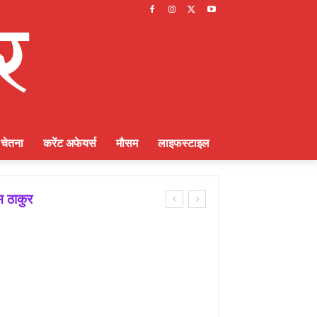
चेतना
करेंट अफेयर्स
मौसम
लाइफस्टाइल
म ठाकुर