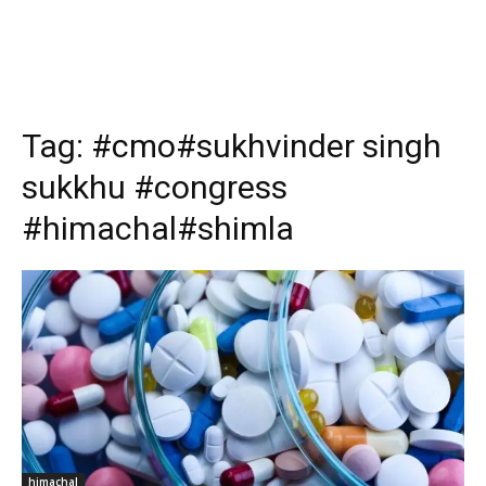
Tag:
#cmo#sukhvinder singh
sukkhu #congress
#himachal#shimla
himachal