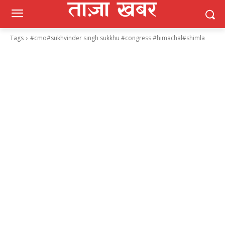
Tags
#cmo#sukhvinder singh sukkhu #congress #himachal#shimla