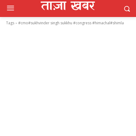
Tags
#cmo#sukhvinder singh sukkhu #congress #himachal#shimla