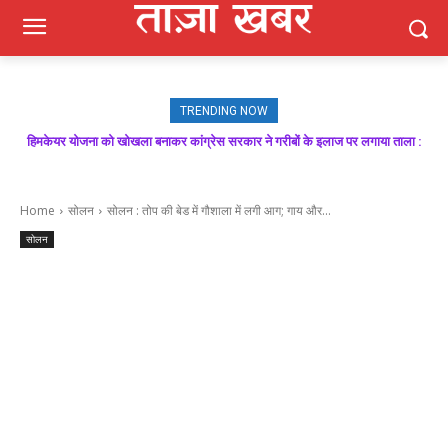
TRENDING NOW
हिमकेयर योजना को खोखला बनाकर कांग्रेस सरकार ने गरीबों के इलाज पर लगाया ताला :
मजबूत बूथ ही भाजपा की जीत की गारंटी, आगामी विधानसभा चुनाव में बूथ प्रबंधन निभाएगा
निर्णायक भूमिका : राकेश जमवाल
बिक्रम ठाकुर
Home
सोलन
सोलन : तोप की बेड में गौशाला में लगी आग; गाय और...
सोलन