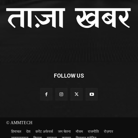
FOLLOW US
© AMMTECH
हिमाचल
देश
करेंट अफेयर्स
जन चेतना
मौसम
राजनीति
रोज़गार
लाइफस्टाइल
शिमला
स्वास्थ्य
क्राइम
हिमाचल बुलेटिन