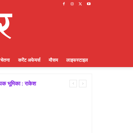
चेतना
करेंट अफेयर्स
मौसम
लाइफस्टाइल
ायक भूमिका : राकेश