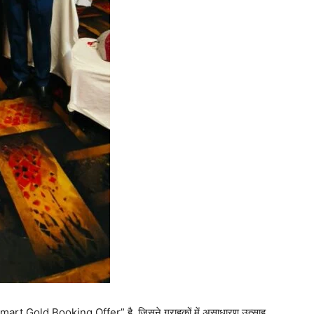
ेष “Smart Gold Booking Offer” है, जिसने ग्राहकों में असाधारण उत्साह