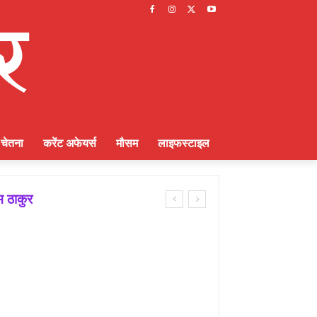
चेतना
करेंट अफेयर्स
मौसम
लाइफस्टाइल
 ठाकुर
्णायक भूमिका : राकेश