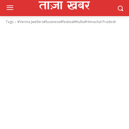
Tags
#Verma Jwellers#business#festival#Kullu#Himachal Pradesh