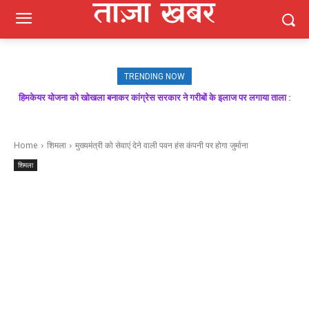
TRENDING NOW
हिमकेयर योजना को खोखला बनाकर कांग्रेस सरकार ने गरीबों के इलाज पर लगाया ताला :
मजबूत बूथ ही भाजपा की जीत की गारंटी, आगामी विधानसभा चुनाव में बूथ प्रबंधन निभाएगा
निर्णायक भूमिका : राकेश जमवाल
बिक्रम ठाकुर
Home
शिमला
मुख्यमंत्री को सेवाएं देने वाली पवन हंस कंपनी पर होगा जुर्माना
शिमला