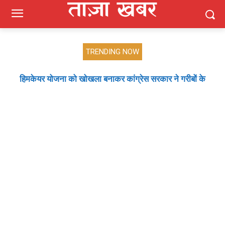
TRENDING NOW
हिमकेयर योजना को खोखला बनाकर कांग्रेस सरकार ने गरीबों के
मजबूत बूथ ही भाजपा की जीत की गारंटी, आगामी विधानसभा चुनाव में
बूथ प्रबंधन निभाएगा निर्णायक भूमिका : राकेश जमवाल
इलाज पर लगाया ताला : बिक्रम ठाकुर