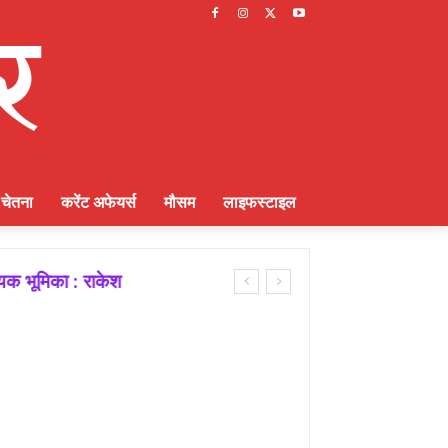
चेतना
करेंट अफेयर्स
मौसम
लाइफस्टाइल
ायक भूमिका : राकेश