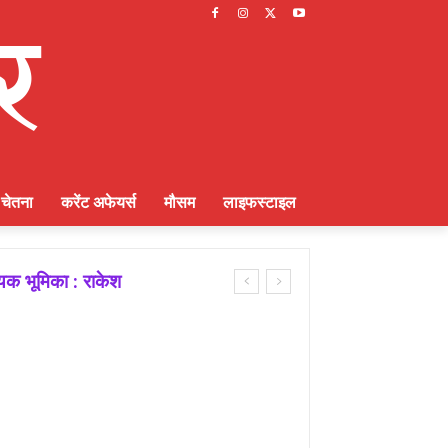
चेतना
करेंट अफेयर्स
मौसम
लाइफस्टाइल
ायक भूमिका : राकेश