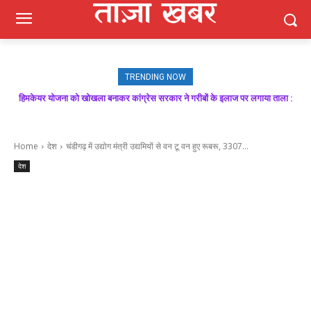
TRENDING NOW
हिमकेयर योजना को खोखला बनाकर कांग्रेस सरकार ने गरीबों के इलाज पर लगाया ताला :
मजबूत बूथ ही भाजपा की जीत की गारंटी, आगामी विधानसभा चुनाव में बूथ प्रबंधन निभाएगा
निर्णायक भूमिका : राकेश जमवाल
बिक्रम ठाकुर
Home
देश
चंडीगढ़ में उद्योग मंत्री उद्यमियों से वन टू वन हुए रूबरू, 3307...
देश