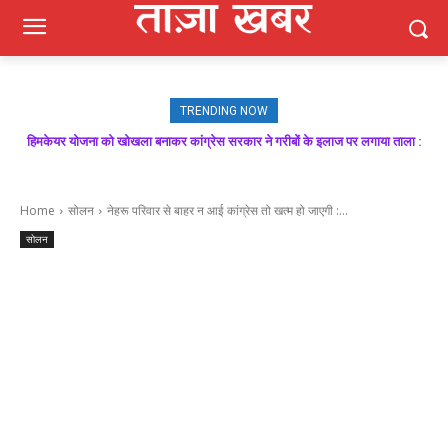
TRENDING NOW
हिमकेयर योजना को खोखला बनाकर कांग्रेस सरकार ने गरीबों के इलाज पर लगाया ताला :
मजबूत बूथ ही भाजपा की जीत की गारंटी, आगामी विधानसभा चुनाव में बूथ प्रबंधन निभाएगा
निर्णायक भूमिका : राकेश जमवाल
बिक्रम ठाकुर
Home
सोलन
नेहरू परिवार से बाहर न आई कांग्रेस तो खत्म हो जाएगी :...
सोलन