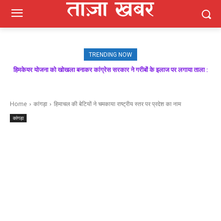
TRENDING NOW
हिमकेयर योजना को खोखला बनाकर कांग्रेस सरकार ने गरीबों के इलाज पर लगाया ताला :
मजबूत बूथ ही भाजपा की जीत की गारंटी, आगामी विधानसभा चुनाव में बूथ प्रबंधन निभाएगा
निर्णायक भूमिका : राकेश जमवाल
बिक्रम ठाकुर
Home
कांगड़ा
हिमाचल की बेटियों ने चमकाया राष्ट्रीय स्तर पर प्रदेश का नाम
कांगड़ा