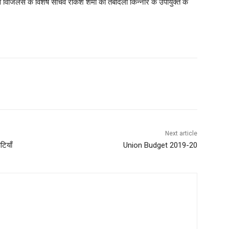
म व विजिलेंस के विशेष सचिव राकेश शर्मा का तबादला किन्नौर के उपायुक्त के
WhatsApp
Next article
टियाँ
Union Budget 2019-20