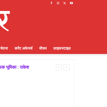
चेतना
करेंट अफेयर्स
मौसम
लाइफस्टाइल
ायक भूमिका : राकेश