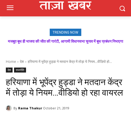
TRENDING NOW
मजबूत बूथ ही भाजपा की जीत की गारंटी, आगामी विधानसभा चुनाव में बूथ प्रबंधन निभाएगा
कांग्रेस की गारंटियां निकलीं खोखली, 28 लाख महिलाएं आज भी ₹1500 का इंतजार कर रही
निर्णायक भूमिका : राकेश जमवाल
हैं : बलदेव तोमर
Home
देश
हरियाणा में भूपेंद्र हुड्डा ने मतदान केंद्र में तोड़ा ये नियम...वीडियो हो...
देश
राजनीति
हरियाणा में भूपेंद्र हुड्डा ने मतदान केंद्र
में तोड़ा ये नियम…वीडियो हो रहा वायरल
By
Rama Thakur
October 21, 2019