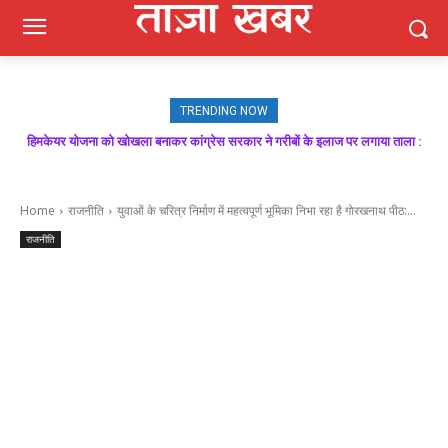
TRENDING NOW
हिमकेयर योजना को खोखला बनाकर कांग्रेस सरकार ने गरीबों के इलाज पर लगाया ताला :
मजबूत बूथ ही भाजपा की जीत की गारंटी, आगामी विधानसभा चुनाव में बूथ प्रबंधन निभाएगा
निर्णायक भूमिका : राकेश जमवाल
बिक्रम ठाकुर
Home
राजनीति
युवाओं के चरित्र निर्माण में महत्वपूर्ण भूमिका निभा रहा है गोरखनाथ पीठ:...
राजनीति