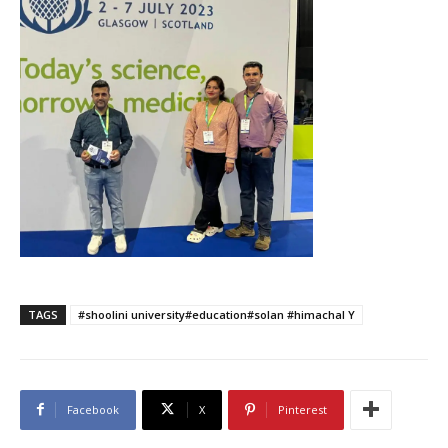
TAGS
#shoolini university#education#solan #himachal Y
Facebook
X
Pinterest