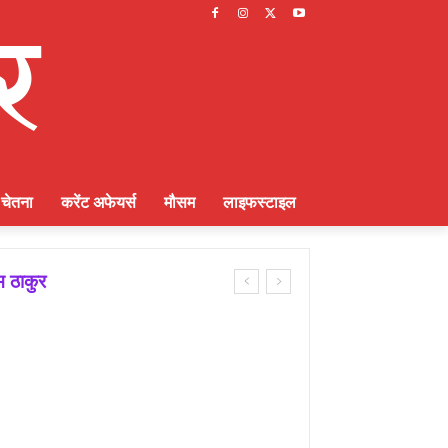
चेतना
करेंट अफेयर्स
मौसम
लाइफस्टाइल
म ठाकुर