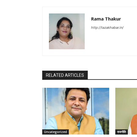
Rama Thakur
http://tazakhabar.in/
RELATED ARTICLES
Uncategorized
राजनीति