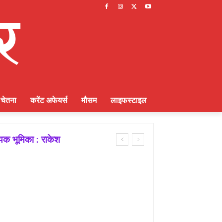
चेतना
करेंट अफेयर्स
मौसम
लाइफस्टाइल
ायक भूमिका : राकेश