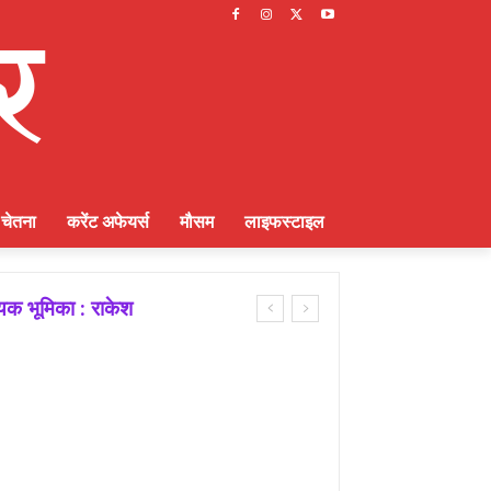
चेतना
करेंट अफेयर्स
मौसम
लाइफस्टाइल
ायक भूमिका : राकेश