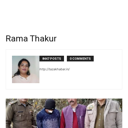
Rama Thakur
8447 POSTS
0 COMMENTS
http://tazakhabar.in/