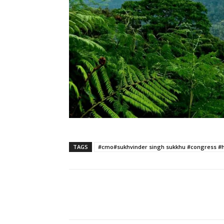
TAGS
#cmo#sukhvinder singh sukkhu #congress #
Facebook
X
Pinterest