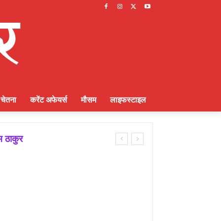
चेतना
करेंट अफेयर्स
मौसम
लाइफस्टाइल
म ठाकुर