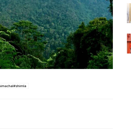
himachal#shimla
WhatsApp