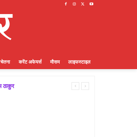
चेतना
करेंट अफेयर्स
मौसम
लाइफस्टाइल
 ठाकुर
णायक भूमिका : राकेश