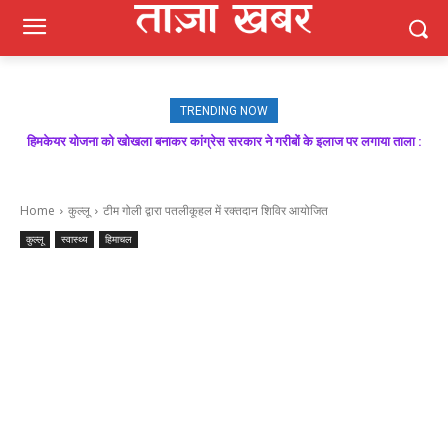
TRENDING NOW
मजबूत बूथ ही भाजपा की जीत की गारंटी, आगामी विधानसभा चुनाव में बूथ प्रबंधन निभाएगा
निर्णायक भूमिका : राकेश जमवाल
Home
कुल्लू
टीम गोली द्वारा पतलीकूहल में रक्तदान शिविर आयोजित
कुल्लू
स्वास्थ्य
हिमाचल